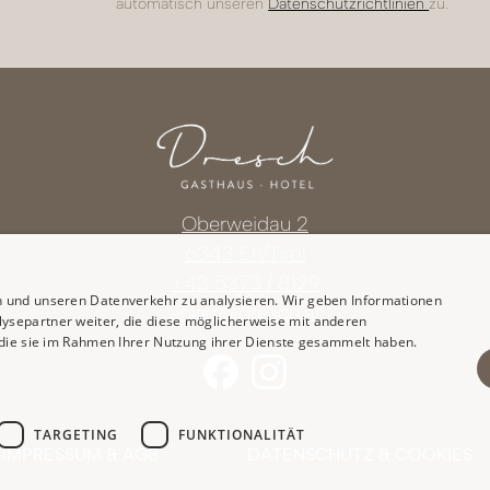
automatisch unseren
Datenschutzrichtlinien
zu.
Oberweidau 2
6343 Erl/Tirol
+43 5373 / 8129
n und unseren Datenverkehr zu analysieren. Wir geben Informationen
anker@dresch.at
ysepartner weiter, die diese möglicherweise mit anderen
r die sie im Rahmen Ihrer Nutzung ihrer Dienste gesammelt haben.
TARGETING
FUNKTIONALITÄT
IMPRESSUM & AGB
DATENSCHUTZ & COOKIES