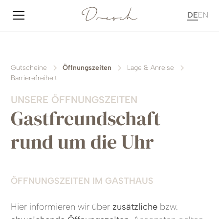
DE
EN
Gutscheine
Öffnungszeiten
Lage & Anreise
Barrierefreiheit
UNSERE ÖFFNUNGSZEITEN
Gastfreundschaft
rund um die Uhr
ÖFFNUNGSZEITEN IM GASTHAUS
Hier informieren wir über
zusätzliche
bzw.