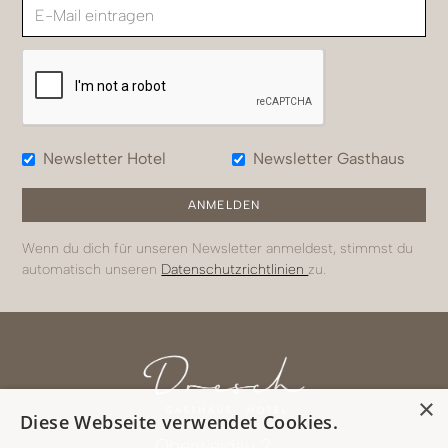
Newsletter Hotel
Newsletter Gasthaus
Wenn du dich für unseren Newsletter anmeldest, stimmst du
automatisch unseren
Datenschutzrichtlinien
zu.
×
Diese Webseite verwendet Cookies.
Oberweidau 2