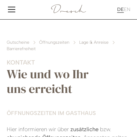
DE
EN
Gutscheine
Öffnungszeiten
Lage & Anreise
Barrierefreiheit
KONTAKT
Wie und wo Ihr
uns erreicht
ÖFFNUNGSZEITEN IM GASTHAUS
Hier informieren wir über
zusätzliche
bzw.