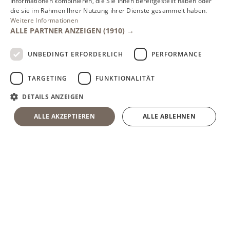
Informationen kombinieren, die Sie ihnen bereitgestellt haben oder
die sie im Rahmen Ihrer Nutzung ihrer Dienste gesammelt haben.
Weitere Informationen
ALLE PARTNER ANZEIGEN
(1910) →
UNBEDINGT ERFORDERLICH
PERFORMANCE
TARGETING
FUNKTIONALITÄT
DETAILS ANZEIGEN
ALLE AKZEPTIEREN
ALLE ABLEHNEN
DE
EN
BEIM DRESCH
Tiroler Herzlichkeit in
Erl