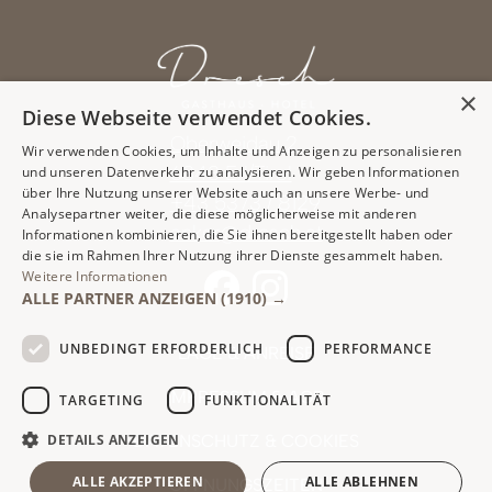
×
Diese Webseite verwendet Cookies.
Oberweidau 2
Wir verwenden Cookies, um Inhalte und Anzeigen zu personalisieren
6343 Erl/Tirol
und unseren Datenverkehr zu analysieren. Wir geben Informationen
über Ihre Nutzung unserer Website auch an unsere Werbe- und
+43 5373 / 8129
Analysepartner weiter, die diese möglicherweise mit anderen
anker@dresch.at
Informationen kombinieren, die Sie ihnen bereitgestellt haben oder
die sie im Rahmen Ihrer Nutzung ihrer Dienste gesammelt haben.
Weitere Informationen
ALLE PARTNER ANZEIGEN
(1910) →
UNBEDINGT ERFORDERLICH
PERFORMANCE
LAGE & ANREISE
IMPRESSUM & AGB
TARGETING
FUNKTIONALITÄT
DATENSCHUTZ & COOKIES
DETAILS ANZEIGEN
ALLE AKZEPTIEREN
ALLE ABLEHNEN
ÖFFNUNGSZEITEN