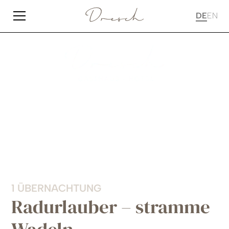
DE
EN
1 ÜBERNACHTUNG
Radurlauber – stramme
Wadeln