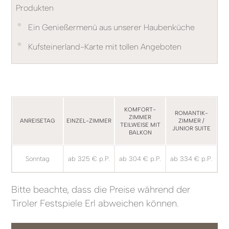
Produkten
•
Ein Genießermenü aus unserer Haubenküche
•
Kufsteinerland-Karte mit tollen Angeboten
KOMFORT-
ROMANTIK-
ZIMMER
ANREISETAG
EINZEL-ZIMMER
ZIMMER /
TEILWEISE MIT
JUNIOR SUITE
BALKON
Sonntag
ab 325 € p.P.
ab 304 € p.P.
ab 334 € p.P.
Bitte beachte, dass die Preise während der
Tiroler Festspiele Erl abweichen können.