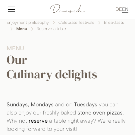
DE
EN
Enjoyment philosophy
Celebrate festivals
Breakfasts
Menu
Reserve a table
MENU
Our
Culinary delights
Sundays, Mondays
and on
Tuesdays
you can
also enjoy our freshly baked
stone oven pizzas
.
Why not
reserve
a table right away? We're really
looking forward to your visit!