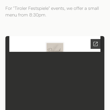
For "Tiroler Festspiele" events, we offer a small
menu from 8:30pm.