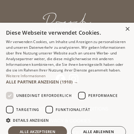
×
Diese Webseite verwendet Cookies.
Oberweidau 2
Wir verwenden Cookies, um Inhalte und Anzeigen zu personalisieren
6343 Erl/Tyrol
und unseren Datenverkehr zu analysieren. Wir geben Informationen
über Ihre Nutzung unserer Website auch an unsere Werbe- und
+43 5373/8129
Analysepartner weiter, die diese möglicherweise mit anderen
anker@dresch.at
Informationen kombinieren, die Sie ihnen bereitgestellt haben oder
die sie im Rahmen Ihrer Nutzung ihrer Dienste gesammelt haben.
Weitere Informationen
ALLE PARTNER ANZEIGEN
(1910) →
UNBEDINGT ERFORDERLICH
PERFORMANCE
LOCATION & HOW TO GET THERE
IMPRINT & TERMS AND CONDITIONS
TARGETING
FUNKTIONALITÄT
DETAILS ANZEIGEN
PRIVACY & COOKIES
ALLE AKZEPTIEREN
ALLE ABLEHNEN
OPENING HOURS